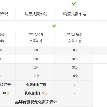
豪华站
响应式豪华站
响应式豪华站
0条
产品300条
产品150条
0篇
文章40篇
文章20篇
0
8000
5000
0
2000
1000
款
6款
3款
个
90个
50个
图文广告
金牌企业广告
/
车
10
获客直通车
5
/
品牌价值视觉化页面设计