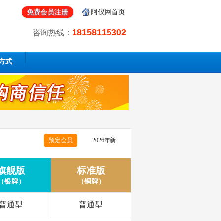
免费会员注册
阿仪网首页
18158115302
咨询热线：
方式
预定会员
2026年新
旗舰版
标准版
（银牌）
（铜牌）
普通型
普通型