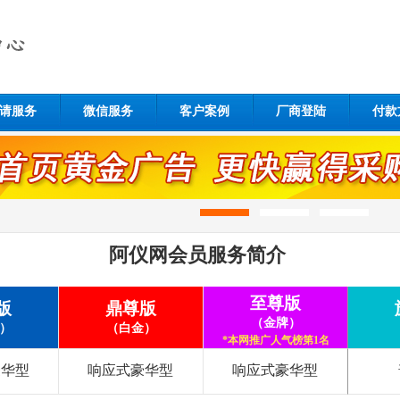
请服务
微信服务
客户案例
厂商登陆
付款
阿仪网会员服务简介
至尊版
版
鼎尊版
（金牌）
）
（白金）
*本网推广人气榜第1名
豪华型
响应式豪华型
响应式豪华型