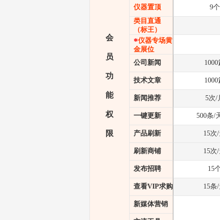
仪器置顶
9个
类目直通
（标王）
会
*
仪器专场黄
金展位
员
公司新闻
100
功
技术文章
100
能
新闻推荐
5次/
权
一键更新
500条/
限
产品刷新
15次
刷新商铺
15次
发布招聘
15
查看VIP求购
15条
新媒体营销